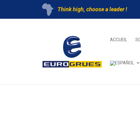
Think high, choose a leader !
ACCUEIL
S