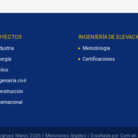
OYECTOS
INGENIERÍA DE ELEVAC
dustria
Metodología
ergía
Certificaciones
lico
geniería civil
nstrucción
ternacional
ogrues Maroc 2026
|
Menciones légales
|
Diseñada por
Com en