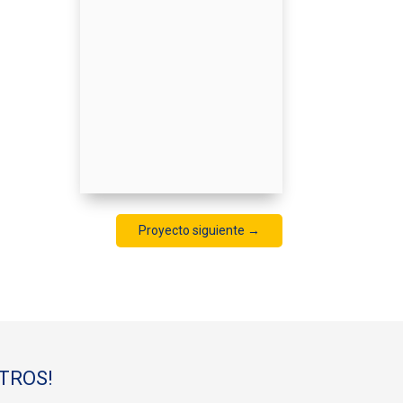
Proyecto siguiente
→
TROS!