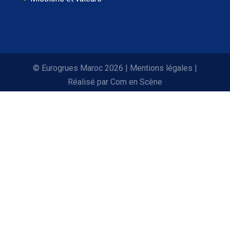
© Eurogrues Maroc 2026
|
Mentions légales
|
Réalisé par
Com en Scène